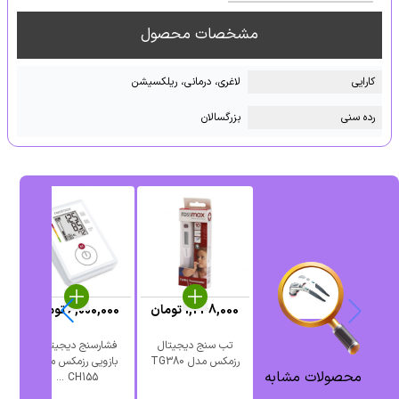
مشخصات محصول
کارایی
لاغری، درمانی، ریلکسیشن
رده سنی
بزرگسالان
1,248,000
تومان
6,000,000
تومان
0
تب سنج دیجیتال
فشارسنج ‎دیجیتالی
ک
رزمکس مدل TG380
بازویی رزمکس مدل
محصولات مشابه
CH155 ...