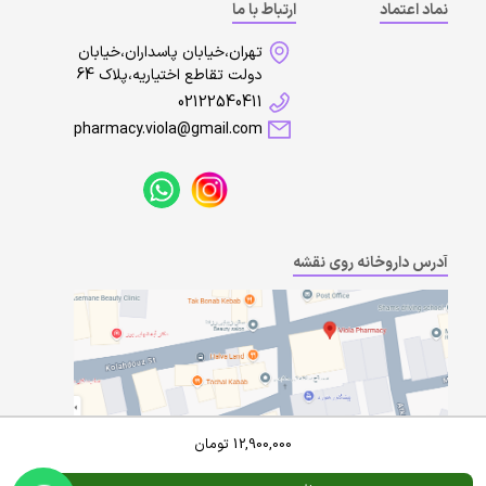
نماد اعتماد
ارتباط با ما
تهران،خیابان پاسداران،خیابان
دولت تقاطع اختیاریه،پلاک 64
02122540411
pharmacy.viola@gmail.com
آدرس داروخانه روی نقشه
12,900,000
تومان