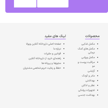
محصولات
لینک های مفید
مکمل غذایی
صفحه اصلی
داروخانه آنلاین ویولا
مکمل های کمک
درباره ما
درمانی
قوانین و مقررات
مکمل ورزشی
راهنمای خرید از داروخانه آنلاین
مراقبت پوست و
مجوزها و پروانه ها
مو
حفظ و رعایت حریم شخصی مشتریان
آرایشی
مادر و کودک
بهداشتی
عطر و ادکلن
تجهیزات پزشکی
بهداشت جنسی