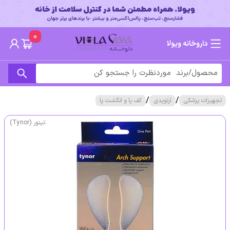
0
داروخانه ویولا
/
/
تجهیزات پزشکی
ارتوپدی
کف پا و انگشت پا
تینور (Tynor)