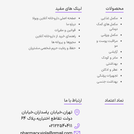
محصولات
لینک های مفید
مکمل غذایی
صفحه اصلی
داروخانه آنلاین ویولا
مکمل های کمک
درباره ما
درمانی
قوانین و مقررات
مکمل ورزشی
راهنمای خرید از داروخانه آنلاین
مراقبت پوست و
مجوزها و پروانه ها
مو
حفظ و رعایت حریم شخصی مشتریان
آرایشی
مادر و کودک
بهداشتی
عطر و ادکلن
تجهیزات پزشکی
بهداشت جنسی
نماد اعتماد
ارتباط با ما
تهران،خیابان پاسداران،خیابان
دولت تقاطع اختیاریه،پلاک 64
02122540411
pharmacy.viola@gmail.com