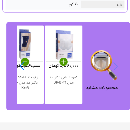
وزن
70 گرم
5,540,000
تومان
5,540,000
تومان
کمربند طبی دکتر مد
زانو بند کشکک باز
مدل DR-B021
دکتر مد مدل DR-
د
محصولات مشابه
K009