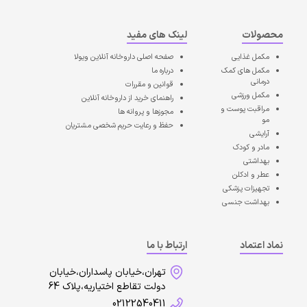
محصولات
لینک های مفید
مکمل غذایی
صفحه اصلی
داروخانه آنلاین ویولا
مکمل های کمک
درباره ما
درمانی
قوانین و مقررات
مکمل ورزشی
راهنمای خرید از داروخانه آنلاین
مراقبت پوست و
مجوزها و پروانه ها
مو
حفظ و رعایت حریم شخصی مشتریان
آرایشی
مادر و کودک
بهداشتی
عطر و ادکلن
تجهیزات پزشکی
بهداشت جنسی
نماد اعتماد
ارتباط با ما
تهران،خیابان پاسداران،خیابان
دولت تقاطع اختیاریه،پلاک 64
02122540411