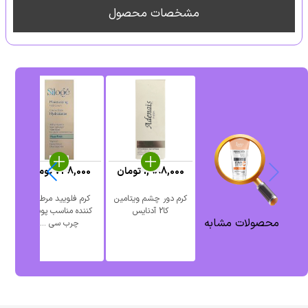
مشخصات محصول
1,988,000
تومان
748,000
تومان
کرم دور چشم ویتامین
کرم فلویید مرطوب
کا2 آدنایس
کننده مناسب پوست
سی
محصولات مشابه
چرب سی ...