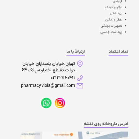
آرایشی
مادر و کودک
بهداشتی
عطر و ادکلن
تجهیزات پزشکی
بهداشت جنسی
نماد اعتماد
ارتباط با ما
تهران،خیابان پاسداران،خیابان
دولت تقاطع اختیاریه،پلاک 64
02122540411
pharmacy.viola@gmail.com
آدرس داروخانه روی نقشه