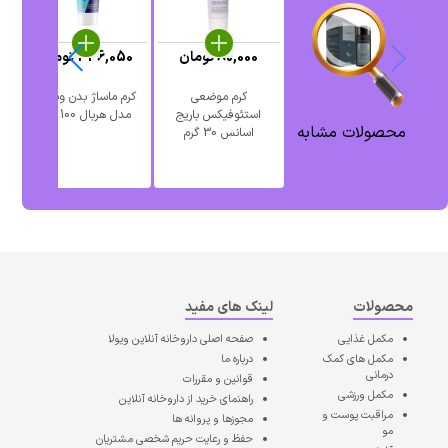
80,000
تومان
336,050
تومان
کرم موضعی
کرم ماساژ بدن ویشکا
ا
استئوفیکس باریج
مدل هربال 100 گرم
محصولات مشابه
اسانس 30 گرم
محصولات
لینک های مفید
مکمل غذایی
صفحه اصلی
داروخانه آنلاین ویولا
مکمل های کمک
درباره ما
درمانی
قوانین و مقررات
مکمل ورزشی
راهنمای خرید از داروخانه آنلاین
مراقبت پوست و
مجوزها و پروانه ها
مو
حفظ و رعایت حریم شخصی مشتریان