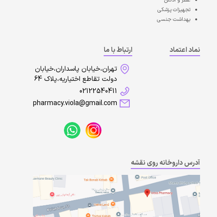
عطر و ادکلن
تجهیزات پزشکی
بهداشت جنسی
نماد اعتماد
ارتباط با ما
تهران،خیابان پاسداران،خیابان
دولت تقاطع اختیاریه،پلاک 64
02122540411
pharmacy.viola@gmail.com
آدرس داروخانه روی نقشه