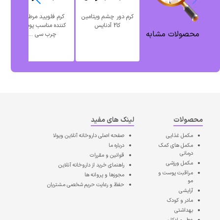
کرم دور چشم ویتامین
کرم فلویید مرطوب
کا2 آدنایس
کننده مناسب پوست
سی
محصولات مشابه
چرب سی ...
محصولات
لینک های مفید
مکمل غذایی
صفحه اصلی
داروخانه آنلاین ویولا
مکمل های کمک
درباره ما
درمانی
قوانین و مقررات
مکمل ورزشی
راهنمای خرید از داروخانه آنلاین
مراقبت پوست و
مجوزها و پروانه ها
مو
حفظ و رعایت حریم شخصی مشتریان
آرایشی
مادر و کودک
بهداشتی