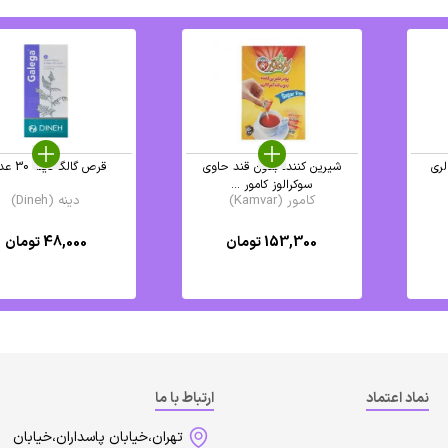
لری
شیرین کننده بدون قند حاوی
قرص گالگا دینه 30 عددی
سوکرالوز کامور ...
کامور (Kamvar)
دینه (Dineh)
153,300
تومان
48,000
تومان
نماد اعتماد
ارتباط با ما
تهران،خیابان پاسداران،خیابان