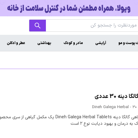
ت پوست و مو
آرایشی
مادر و کودک
بهداشتی
عطر و ادکلن
 دینه 30 عددی
Dineh Galega Herbal - 30
قرص گیاهی گالگا دینه Dineh Galega Herbal Tablets یک مکمل گیاهی ا
 به درمان و بهبود دیابت نوع ۲ است