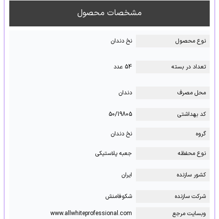
مشخصات محصول
نوع محصول
نخ دندان
تعداد در بسته
54 عدد
محل مصرف
دندان
کد بهداشتی
50/19805
گروه
نخ دندان
نوع محفظه
جعبه پلاستیکی
کشور سازنده
ایران
شرکت سازنده
شکوفامنش
وبسایت مرجع
www.allwhiteprofessional.com