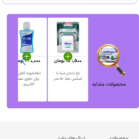
%
159,500
تومان
320,000
تومان
نخ دندان مینا با
دهانشویه کامل وی
م
اسانس نعنا ۵۰ متر
وان حاوی عصاره
محصولات مشابه
اکالیپتو ...
محصولات
لینک های مفید