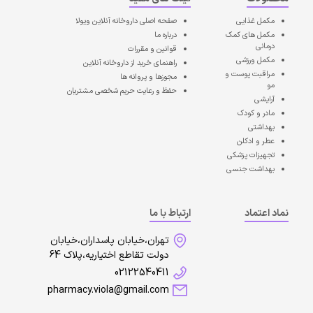
مکمل غذایی
صفحه اصلی
داروخانه آنلاین ویولا
مکمل های کمک
درباره ما
درمانی
قوانین و مقررات
مکمل ورزشی
راهنمای خرید از داروخانه آنلاین
مراقبت پوست و
مجوزها و پروانه ها
مو
حفظ و رعایت حریم شخصی مشتریان
آرایشی
مادر و کودک
بهداشتی
عطر و ادکلن
تجهیزات پزشکی
بهداشت جنسی
نماد اعتماد
ارتباط با ما
تهران،خیابان پاسداران،خیابان
دولت تقاطع اختیاریه،پلاک 64
02122540411
pharmacy.viola@gmail.com