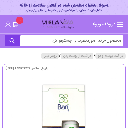
0
داروخانه ویولا
/
/
مراقبت پوست و مو
مراقبت از پوست بدن
روغن بدن
باریج اسانس (Barij Essence)