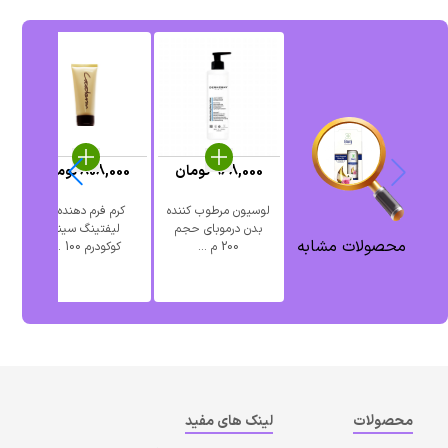
968,000
تومان
808,000
تومان
0
لوسیون مرطوب کننده
کرم فرم دهنده و
بدن درموبای حجم
لیفتینگ سینه
آ
محصولات مشابه
200 م ...
کوکودرم 100 ...
محصولات
لینک های مفید