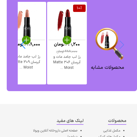
10
%
619,200
تومان
688,000
تومان
688,000
تومان
رژ لب جامد مات و
رژ لب جامد مات و
آبرسان 309 Matte
آبرسان 306 Matte
محصولات مشابه
Moist ...
Moist ...
محصولات
لینک های مفید
مکمل غذایی
صفحه اصلی
داروخانه آنلاین ویولا
مکمل های کمک
درباره ما