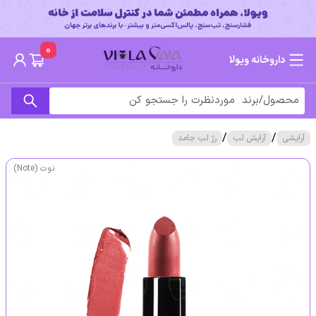
0
داروخانه ویولا
/
/
آرایشی
آرایش لب
رژ لب جامد
نوت (Note)