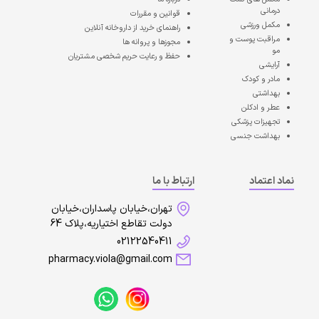
درمانی
قوانین و مقررات
مکمل ورزشی
راهنمای خرید از داروخانه آنلاین
مراقبت پوست و
مجوزها و پروانه ها
مو
حفظ و رعایت حریم شخصی مشتریان
آرایشی
مادر و کودک
بهداشتی
عطر و ادکلن
تجهیزات پزشکی
بهداشت جنسی
نماد اعتماد
ارتباط با ما
تهران،خیابان پاسداران،خیابان
دولت تقاطع اختیاریه،پلاک 64
02122540411
pharmacy.viola@gmail.com