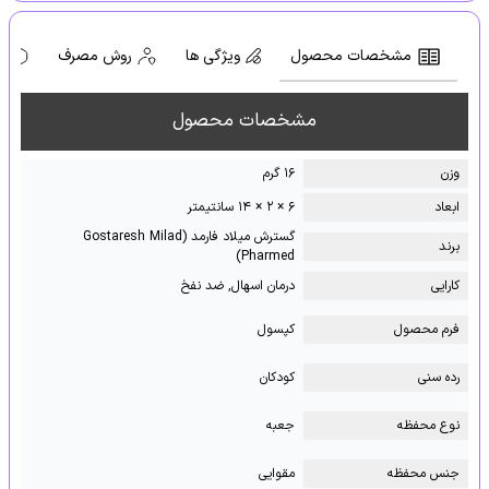
مشخصات محصول
ویژگی ها
روش مصرف
ه
مشخصات محصول
وزن
۱۶ گرم
ابعاد
۶ × ۲ × ۱۴ سانتیمتر
گسترش میلاد فارمد (Gostaresh Milad
برند
Pharmed)
کارایی
درمان اسهال, ضد نفخ
فرم محصول
کپسول
رده سنی
کودکان
نوع محفظه
جعبه
جنس محفظه
مقوایی