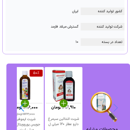
کشور تولید کننده
ایران
شرکت تولید کننده
گسترش میلاد فارمد
تعداد در بسته
۱۰
50
%
194,910
تومان
286,000
تومان
572,000
تومان
شربت اتنتالین سیمرغ
ش
شربت ایموفیل
دارو عطار 120 میلی ل
اس
جویس یوروویتال 200
محصولات مشابه
...
میلی لیت ...