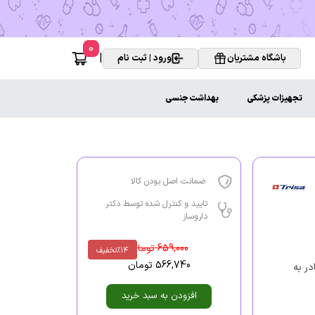
0
|
باشگاه مشتریان
ورود | ثبت نام
تجهیزات پزشکی
بهداشت جنسی
ضمانت اصل بودن کالا
تایید و کنترل شده توسط دکتر
داروساز
659,000
تومان
%14
تخفیف
566,740
تومان
در به
افزودن به سبد خرید