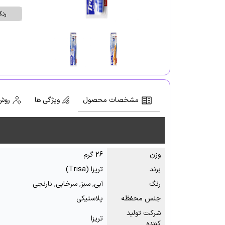
رن
مشخصات محصول
ویژگی ها
روش
وزن
26 گرم
برند
تریزا (Trisa)
رنگ
آبی, سبز, سرخابی, نارنجی
جنس محفظه
پلاستیکی
شرکت تولید
تریزا
کننده