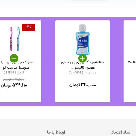
14
%
نخ دندان مینا با اسانس نعنا ۵۰
دهانشویه کامل وی وان حاوی
مسواک جونیور تریزا با 
عصاره اکالیپتو ...
متوسط مناسب کو ...
وی وان (Vi-one)
تریزا (Trisa)
638,500
تومان
320,000
تومان
549,110
تومان
نماد اعتماد
ارتباط با ما