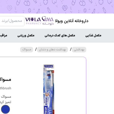
داروخانه آنلاین ویولا
مکمل غذایی
مکمل های کمک درمانی
مکمل ورزشی
مراقب
/
/
بهداشتی
بهداشت دهان و دندان
مسواک
مسواک 
thbrush
مسواک مت
تمیز کر