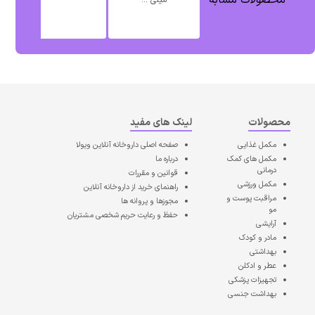
محصولات مشابه
میلی ...
محصولات
لینک های مفید
مکمل غذایی
صفحه اصلی
داروخانه آنلاین ویولا
مکمل های کمک
درباره ما
درمانی
قوانین و مقررات
مکمل ورزشی
راهنمای خرید از داروخانه آنلاین
مراقبت پوست و
مجوزها و پروانه ها
مو
حفظ و رعایت حریم شخصی مشتریان
آرایشی
مادر و کودک
بهداشتی
عطر و ادکلن
تجهیزات پزشکی
بهداشت جنسی