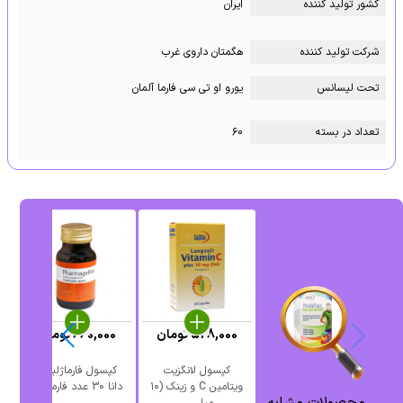
کشور تولید کننده
ایران
شرکت تولید کننده
هگمتان داروی غرب
تحت لیسانس
یورو او تی سی فارما آلمان
تعداد در بسته
۶۰
528,000
تومان
660,000
تومان
کپسول لانگزیت
کپسول فارماژلیتان
ویتامین C و زینک (۱۰
دانا 30 عدد فارماتون