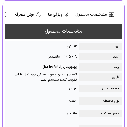
مشخصات محصول
ویژگی ها
روش مصرف
ه
مشخصات محصول
وزن
۱۱۲ گرم
ابعاد
۸ × ۵ × ۱۳ سانتیمتر
برند
یوروویتال (Eurho Vital)
تامین ویتامین‌ و مواد معدنی مورد نیاز آقایان,
کارایی
تقویت کننده سیستم ایمنی
فرم محصول
قرص
نوع محفظه
جعبه
جنس محفظه
مقوایی