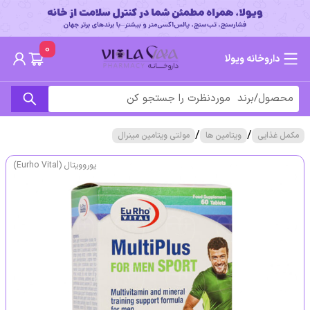
0
داروخانه ویولا
/
/
مکمل غذایی
ویتامین ها
مولتی ویتامین مینرال
یوروویتال (Eurho Vital)