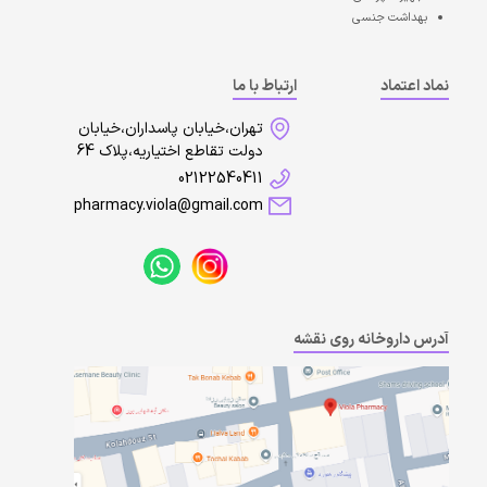
بهداشت جنسی
نماد اعتماد
ارتباط با ما
تهران،خیابان پاسداران،خیابان
دولت تقاطع اختیاریه،پلاک 64
02122540411
pharmacy.viola@gmail.com
آدرس داروخانه روی نقشه