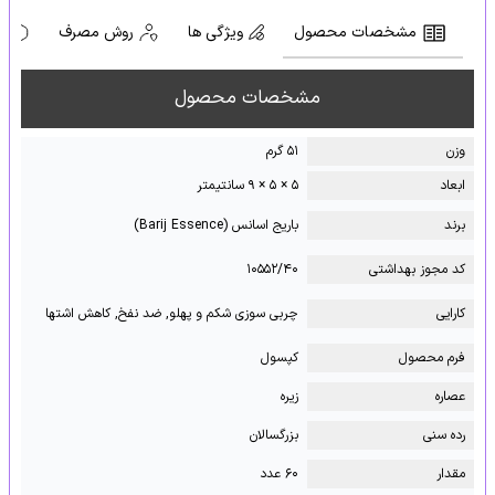
مشخصات محصول
ویژگی ها
روش مصرف
ه
مشخصات محصول
وزن
۵۱ گرم
ابعاد
۵ × ۵ × ۹ سانتیمتر
برند
باریج اسانس (Barij Essence)
کد مجوز بهداشتی
۱۰۵۵۲/۴۰
کارایی
چربی سوزی شکم و پهلو, ضد نفخ, کاهش اشتها
فرم محصول
کپسول
عصاره
زیره
رده سنی
بزرگسالان
مقدار
۶۰ عدد