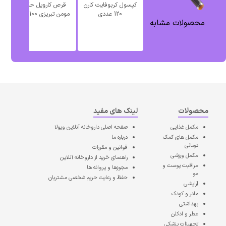
کپسول کربوفایت کارن
قرص کارویل حکیم
120 عددی
مومن تبریزی 100 عدد
محصولات مشابه
محصولات
لینک های مفید
مکمل غذایی
صفحه اصلی
داروخانه آنلاین ویولا
مکمل های کمک
درباره ما
درمانی
قوانین و مقررات
مکمل ورزشی
راهنمای خرید از داروخانه آنلاین
مراقبت پوست و
مجوزها و پروانه ها
مو
حفظ و رعایت حریم شخصی مشتریان
آرایشی
مادر و کودک
بهداشتی
عطر و ادکلن
تجهیزات پزشکی