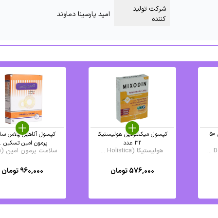
شرکت تولید
امید پارسینا دماوند
کننده
روغن آووکادو درم انجلین 50
کپسول میکسودین هولیستیکا
کپسول آناهیل پلاس سل
۳۲ عدد
پرمون امین تسکین ..
هولیستیکا (Holistica ...
سلامت پرمون امین (Sa ...
576,000
تومان
960,000
تومان