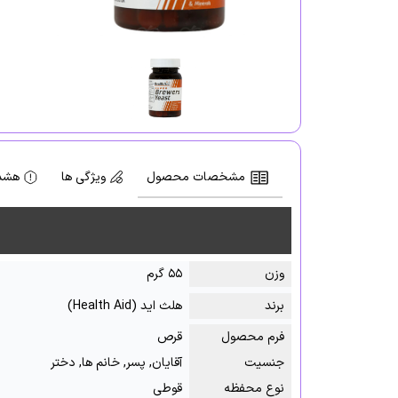
مشخصات محصول
ویژگی ها
هشدا
وزن
۵۵ گرم
برند
هلث اید (Health Aid)
فرم محصول
قرص
جنسیت
آقایان, پسر, خانم ها, دختر
نوع محفظه
قوطی