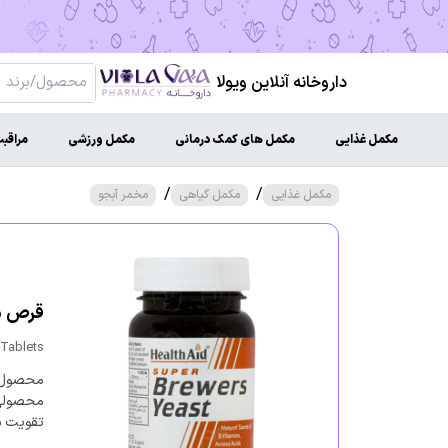
داروخانه آنلاین ویولا
مکمل غذایی
مکمل های کمک درمانی
مکمل ورزشی
مراقب
/
/
مکمل غذایی
مکمل گیاهی
مخمر آبجو
قرص مخم
 Tablets
محصول ق
محصولی 
تقویت س