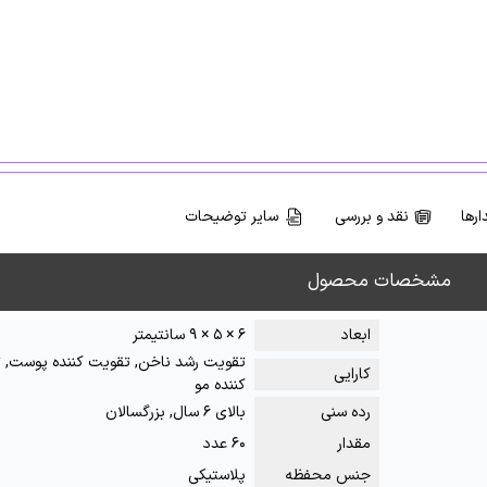
رها
نقد و بررسی
سایر توضیحات
مشخصات محصول
ابعاد
۶ × ۵ × ۹ سانتیمتر
تقویت رشد ناخن, تقویت کننده پوست, 
کارایی
کننده مو
رده سنی
بالای ۶ سال, بزرگسالان
مقدار
۶۰ عدد
جنس محفظه
پلاستیکی