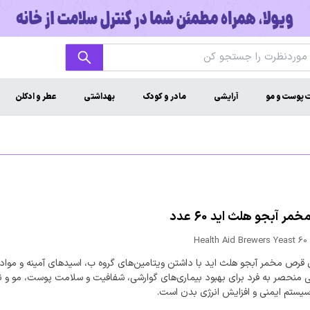
ت پوست و مو
آرایشی
مادر و کودک
بهداشتی
عطر و ادکلن
ر آبجو هلث اید 60 عدد
Health Aid Brewers Yeast 60
رص مخمر آبجو هلث اید با داشتن ویتامین‌های گروه ب، اسیدهای آمینه و مواد
منحصر به فرد برای بهبود بیماری‌های گوارشی، شفافیت و سلامت پوست، مو و ن
یستم ایمنی و افزایش انرژی بدن است.