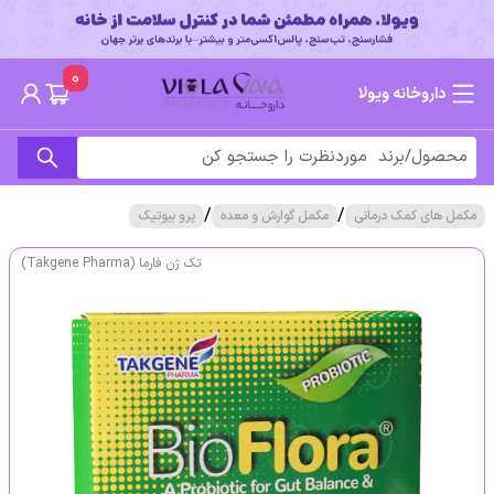
0
داروخانه ویولا
/
/
مکمل های کمک درمانی
مکمل گوارش و معده
پرو بیوتیک
تک ژن فارما (Takgene Pharma)