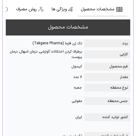
مشخصات محصول
ویژگی ها
روش مصرف
ه
مشخصات محصول
برند
تک ژن فارما (Takgene Pharma)
برطرف کردن اختلالات گوارشی, درمان اسهال, درمان
کارایی
یبوست
فرم محصول
کپسول
مقدار
۶ عدد
نوع محفظه
جعبه
جنس محفظه
مقوایی
کشور تولید کننده
ایران