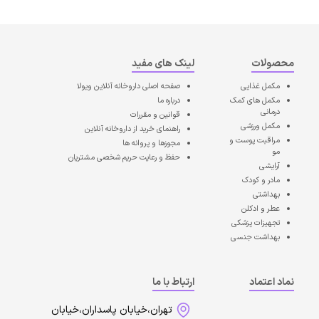
محصولات
لینک های مفید
مکمل غذایی
صفحه اصلی
داروخانه آنلاین ویولا
مکمل های کمک
درباره ما
درمانی
قوانین و مقررات
مکمل ورزشی
راهنمای خرید از داروخانه آنلاین
مراقبت پوست و
مجوزها و پروانه ها
مو
حفظ و رعایت حریم شخصی مشتریان
آرایشی
مادر و کودک
بهداشتی
عطر و ادکلن
تجهیزات پزشکی
بهداشت جنسی
نماد اعتماد
ارتباط با ما
تهران،خیابان پاسداران،خیابان