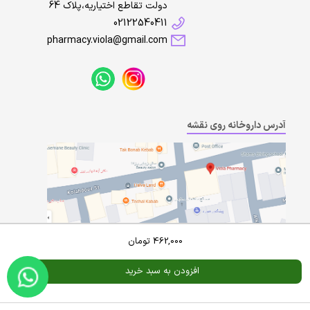
دولت تقاطع اختیاریه،پلاک 64
02122540411
pharmacy.viola@gmail.com
آدرس داروخانه روی نقشه
462,000
تومان
افزودن به سبد خرید
Powered By
A Pluss