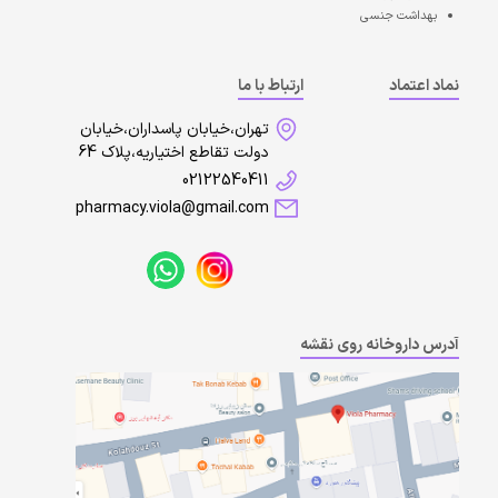
بهداشت جنسی
نماد اعتماد
ارتباط با ما
تهران،خیابان پاسداران،خیابان
دولت تقاطع اختیاریه،پلاک 64
02122540411
pharmacy.viola@gmail.com
آدرس داروخانه روی نقشه