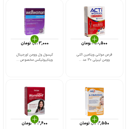
808,500
تومان
1,023,000
تومان
قرص مولتی ویتامین اکتی
کپسول ول وومن اورجینال
وومن لیبرتی 30 عد ...
ویتابیوتیکس مخصوص ...
1,133,550
تومان
963,600
تومان