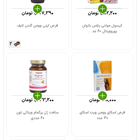
1,102,200
تومان
1,677,390
تومان
کپسول مولتی‌ پلاس بانوان
قرص اپتی وومن گلدن لایف
یوروویتال 60 عد ...
2
990,000
تومان
1,333,200
تومان
قرص اسکای وومن ویت اسکای
سافت ژل پرگمام ویتالی تون
30 عدد
60 عددی