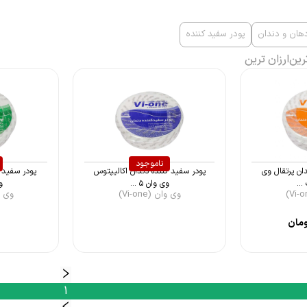
هان و دندان
پودر سفید کننده
رین
ارزان ترین
ناموجود
ان پرتقال وی
پودر سفید کننده دندان اکالیپتوس
پودر سفید ک
وی وان ۵ ...
وان
وی وان (Vi-one)
وی وان 
مان
1