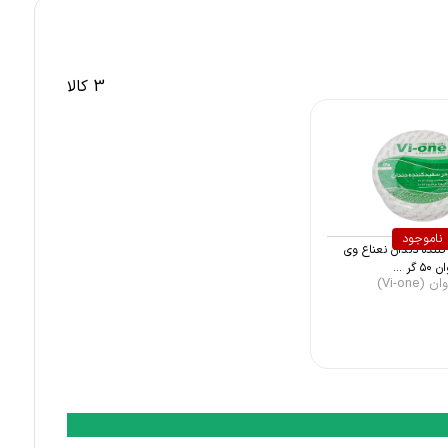
3 کالا
ناموجود
ننده دندان نعناع وی
 ۵۰ گر ...
(Vi-one)