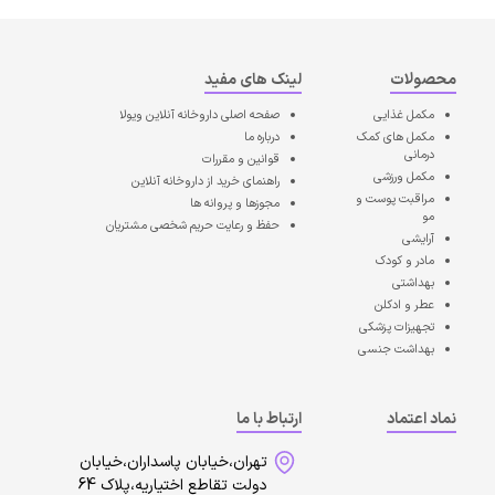
محصولات
لینک های مفید
مکمل غذایی
صفحه اصلی
داروخانه آنلاین ویولا
مکمل های کمک
درباره ما
درمانی
قوانین و مقررات
مکمل ورزشی
راهنمای خرید از داروخانه آنلاین
مراقبت پوست و
مجوزها و پروانه ها
مو
حفظ و رعایت حریم شخصی مشتریان
آرایشی
مادر و کودک
بهداشتی
عطر و ادکلن
تجهیزات پزشکی
بهداشت جنسی
نماد اعتماد
ارتباط با ما
تهران،خیابان پاسداران،خیابان
دولت تقاطع اختیاریه،پلاک 64