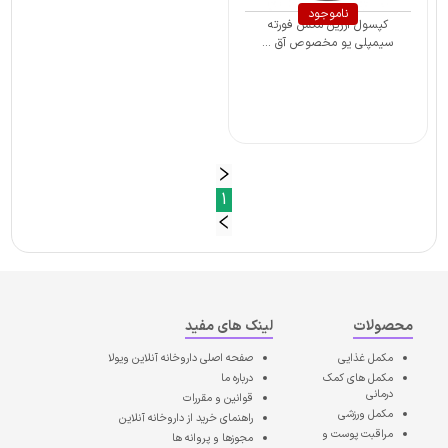
ناموجود
کپسول آرژین مکس فورته
سیمپلی یو مخصوص آق ...
1
محصولات
لینک های مفید
مکمل غذایی
صفحه اصلی
داروخانه آنلاین ویولا
مکمل های کمک
درباره ما
درمانی
قوانین و مقررات
مکمل ورزشی
راهنمای خرید از داروخانه آنلاین
مراقبت پوست و
مجوزها و پروانه ها