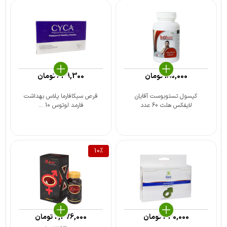
180,000
تومان
639,300
تومان
کپسول تستوبوست آقایان
قرص سیکافارما پلاس بهداشت
لایفکس هلث 60 عدد
فارمد لوتوس 10 ...
10
%
330,000
تومان
2,376,000
تومان