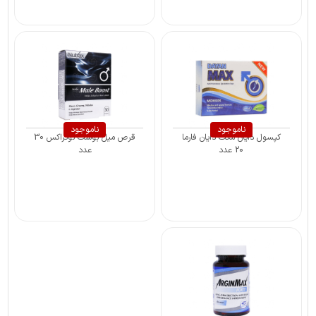
ناموجود
ناموجود
کپسول دایان مکث دایان فارما
قرص میل بوست نوتراکس 30
20 عدد
عدد