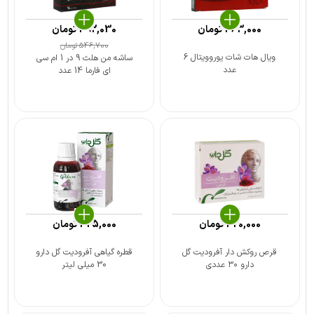
363,000
تومان
492,030
تومان
546,700
تومان
ویال هات شات یوروویتال 6
ساشه من هلث 9 در 1 ام سی
عدد
ای فارما 14 عدد
420,000
تومان
325,000
تومان
قرص روکش ‎دار آفرودیت گل
قطره گیاهی آفرودیت گل دارو
دارو ۳۰ عددی
30 میلی لیتر