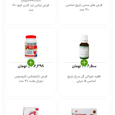
2,640,000
تومان
قرص های سنس باریج اسانس
قرص ایکس اید گلدن لایف 60
30 عدد
عدد
434,500
تومان
1,996,398
تومان
قطره خوراکی گل سرخ باریج
قرص ارکتومکس کاروسوس
اسانس ۱۵ میلی ‎ ...
نچرال هلث 30 عدد