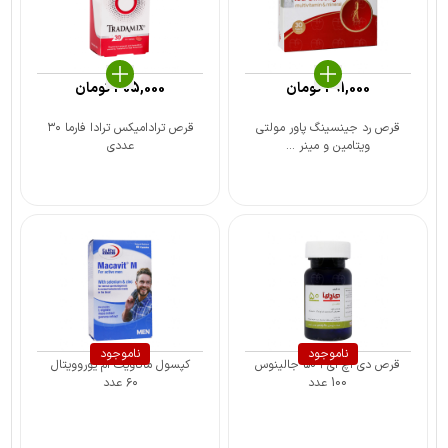
291,000
تومان
405,000
تومان
قرص رد جینسینگ پاور مولتی
قرص ترادامیکس ترادا فارما ۳۰
ویتامین و مینر ...
عددی
ناموجود
ناموجود
قرص دی اچ ای آ 50 جالینوس
کپسول ماکاویت ام یوروویتال
100 عدد
۶۰ عدد