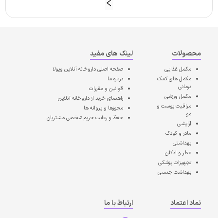
محصولات
لینک های مفید
مکمل غذایی
صفحه اصلی
داروخانه آنلاین ویولا
مکمل های کمک
درباره ما
درمانی
قوانین و مقررات
مکمل ورزشی
راهنمای خرید از داروخانه آنلاین
مراقبت پوست و
مجوزها و پروانه ها
مو
حفظ و رعایت حریم شخصی مشتریان
آرایشی
مادر و کودک
بهداشتی
عطر و ادکلن
تجهیزات پزشکی
بهداشت جنسی
نماد اعتماد
ارتباط با ما