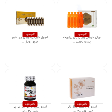
ناموجود
ناموجود
ویال خوراکی رویال ژلی روژویت
آمپول خوراکی بایوتن چوا فارم
زیست تخمیر ...
حاوی رویال ...
ناموجود
ناموجود
کپسول ژلاتینی رویال ژلی
کپسول رویال ژلی اس تی پی
اکسیر فارم 30 عد ...
فارما 30 عدد