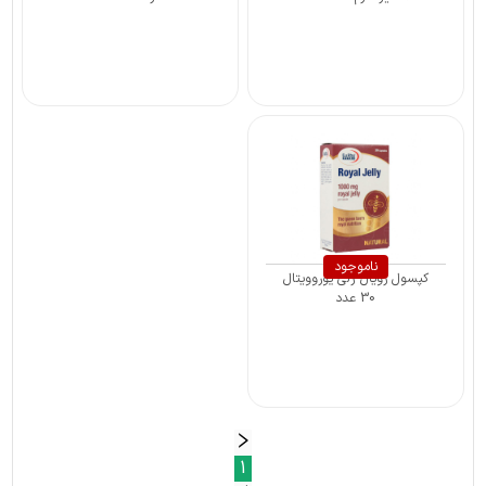
ناموجود
کپسول رویال ژلی یوروویتال
30 عدد
1