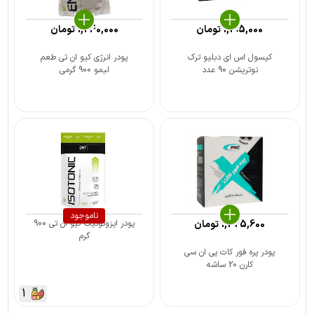
1,195,000
تومان
1,240,000
تومان
کپسول اس ای دبلیو ترک
پودر انرژی کیو ان تی طعم
نوتریشن 90 عدد
لیمو 900 گرمی
ناموجود
1,425,600
تومان
پودر ایزوتونیک کیو ان تی 900
گرم
پودر پره فور کات پی ان سی
کارن 20 ساشه
1