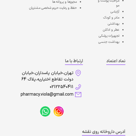
مراقبت پوست و
مجوزها و پروانه ها
مو
حفظ و رعایت حریم شخصی مشتریان
آرایشی
مادر و کودک
بهداشتی
عطر و ادکلن
تجهیزات پزشکی
بهداشت جنسی
نماد اعتماد
ارتباط با ما
تهران،خیابان پاسداران،خیابان
دولت تقاطع اختیاریه،پلاک 64
02122540411
pharmacy.viola@gmail.com
آدرس داروخانه روی نقشه