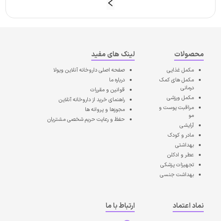
محصولات
لینک های مفید
مکمل غذایی
صفحه اصلی
داروخانه آنلاین ویولا
مکمل های کمک
درباره ما
درمانی
قوانین و مقررات
مکمل ورزشی
راهنمای خرید از داروخانه آنلاین
مراقبت پوست و
مجوزها و پروانه ها
مو
حفظ و رعایت حریم شخصی مشتریان
آرایشی
مادر و کودک
بهداشتی
عطر و ادکلن
تجهیزات پزشکی
بهداشت جنسی
نماد اعتماد
ارتباط با ما