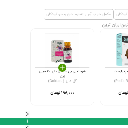
کودکان
مکمل خواب آور و تنظیم خلق و خو کودکان
رین
ارزان ترین
 پدیابست
شربت بی بی سد گل دارو 60 میلی
لیتر
گل دارو (Goldaru)
ومان
198,000
تومان
1