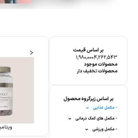
بر اساس قیمت
1,980,000
4,262,543
محصولات موجود
محصولات تخفیف دار
قیمت (ریال)
بر اساس زیرگروه محصول
-
مکمل غذایی
-
-
مکمل بانوان
مکمل های کمک درمانی
ی آقایان
قرص جوشان
ویتامی
-
-
-
-
قاعدگی
مکمل ورزشی
مکمل گیاهی
مفاصل و استخوان