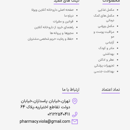
محصولات
لینک های مفید
مکمل غذایی
صفحه اصلی
داروخانه آنلاین ویولا
مکمل های کمک
درباره ما
درمانی
قوانین و مقررات
مکمل ورزشی
راهنمای خرید از داروخانه آنلاین
مراقبت پوست و
مجوزها و پروانه ها
مو
حفظ و رعایت حریم شخصی مشتریان
آرایشی
مادر و کودک
بهداشتی
عطر و ادکلن
تجهیزات پزشکی
بهداشت جنسی
نماد اعتماد
ارتباط با ما
تهران،خیابان پاسداران،خیابان
دولت تقاطع اختیاریه،پلاک 64
02122540411
pharmacy.viola@gmail.com