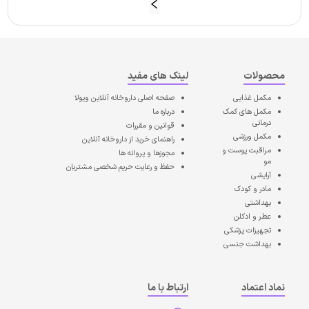
محصولات
لینک های مفید
مکمل غذایی
صفحه اصلی
داروخانه آنلاین ویولا
مکمل های کمک
درباره ما
درمانی
قوانین و مقررات
مکمل ورزشی
راهنمای خرید از داروخانه آنلاین
مراقبت پوست و
مجوزها و پروانه ها
مو
حفظ و رعایت حریم شخصی مشتریان
آرایشی
مادر و کودک
بهداشتی
عطر و ادکلن
تجهیزات پزشکی
بهداشت جنسی
نماد اعتماد
ارتباط با ما