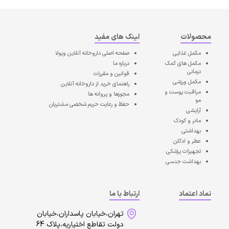
محصولات
لینک های مفید
مکمل غذایی
صفحه اصلی
داروخانه آنلاین ویولا
مکمل های کمک
درباره ما
درمانی
قوانین و مقررات
مکمل ورزشی
راهنمای خرید از داروخانه آنلاین
مراقبت پوست و
مجوزها و پروانه ها
مو
حفظ و رعایت حریم شخصی مشتریان
آرایشی
مادر و کودک
بهداشتی
عطر و ادکلن
تجهیزات پزشکی
بهداشت جنسی
نماد اعتماد
ارتباط با ما
تهران،خیابان پاسداران،خیابان
دولت تقاطع اختیاریه،پلاک 64