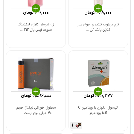
848,000
تومان
718,000
تومان
کرم مرطوب کننده و جوان ساز
ژل آبرسان کلاژن لیفتینگ
کلاژن بانک کل ...
صورت آیس بال 212 ...
838,377
تومان
2,596,000
تومان
کپسول آلکوژن با ویتامین C
محلول خوراکی لیکلاژ حجم
آلفا ویتامینز
40 میلی لیتر بست ...
1