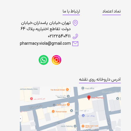
نماد اعتماد
ارتباط با ما
تهران،خیابان پاسداران،خیابان
دولت تقاطع اختیاریه،پلاک 64
02122540411
pharmacy.viola@gmail.com
آدرس داروخانه روی نقشه