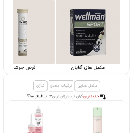
مکمل های آقایان
قرص جوشان
مکمل غذایی
ترکیبات مغذی
کلاژن
جدیدترین
گران ترین
ارزان ترین
22 کالا
فیلتر ها