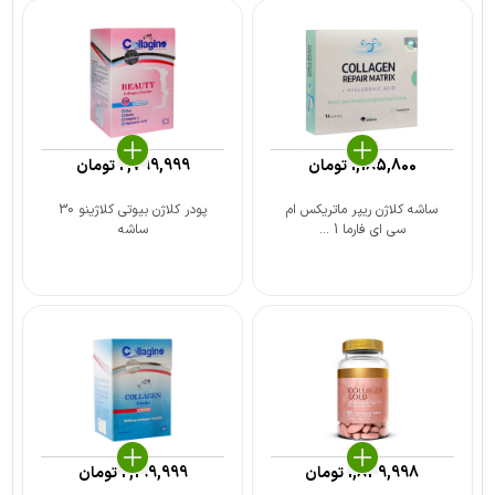
1,185,800
تومان
2,799,999
تومان
ساشه کلاژن ریپر ماتریکس ام
پودر کلاژن بیوتی کلاژینو 30
سی ای فارما 1 ...
ساشه
1,849,998
تومان
2,199,999
تومان