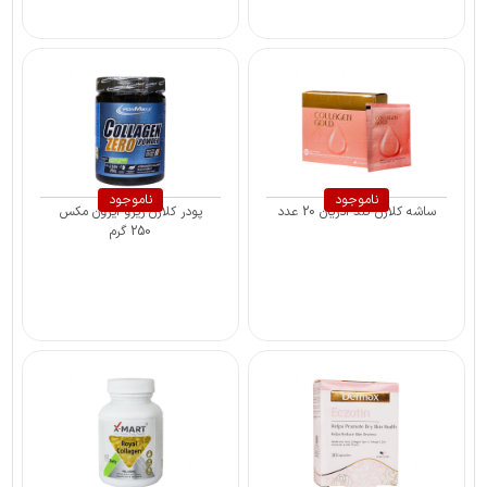
ناموجود
ناموجود
ساشه کلاژن گلد آدریان 20 عدد
پودر کلاژن زیرو آیرون مکس
250 گرم