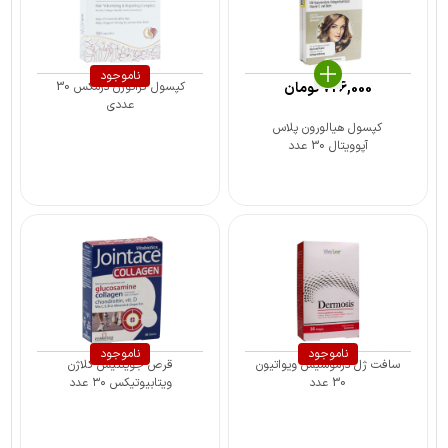
ناموجود
726,000
تومان
کپسول کراتوژن درمکس 30
عددی
کپسول هیالورون پلاس
آپوویتال 30 عدد
ناموجود
ناموجود
سافت ژل درموسیس ویواتیون
قرص جوینتیس کلاژن
30 عدد
ویتابیوتیکس ۳۰ عدد