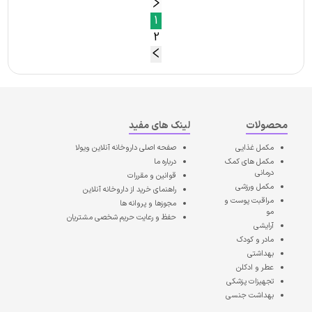
1
2
محصولات
لینک های مفید
مکمل غذایی
صفحه اصلی
داروخانه آنلاین ویولا
مکمل های کمک
درباره ما
درمانی
قوانین و مقررات
مکمل ورزشی
راهنمای خرید از داروخانه آنلاین
مراقبت پوست و
مجوزها و پروانه ها
مو
حفظ و رعایت حریم شخصی مشتریان
آرایشی
مادر و کودک
بهداشتی
عطر و ادکلن
تجهیزات پزشکی
بهداشت جنسی