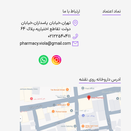
نماد اعتماد
ارتباط با ما
تهران،خیابان پاسداران،خیابان
دولت تقاطع اختیاریه،پلاک 64
02122540411
pharmacy.viola@gmail.com
آدرس داروخانه روی نقشه