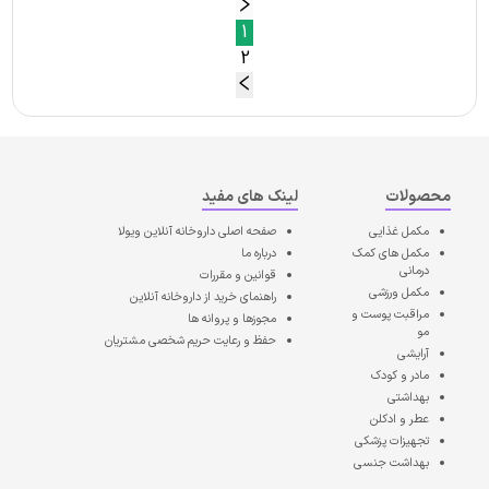
1
2
محصولات
لینک های مفید
مکمل غذایی
صفحه اصلی
داروخانه آنلاین ویولا
مکمل های کمک
درباره ما
درمانی
قوانین و مقررات
مکمل ورزشی
راهنمای خرید از داروخانه آنلاین
مراقبت پوست و
مجوزها و پروانه ها
مو
حفظ و رعایت حریم شخصی مشتریان
آرایشی
مادر و کودک
بهداشتی
عطر و ادکلن
تجهیزات پزشکی
بهداشت جنسی