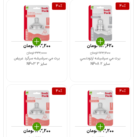
40
%
40
%
103,620
تومان
133,200
تومان
172,700
تومان
222,000
تومان
برث مي سرشيشه ارتودنسي
برث مي سرشيشه سرگرد عريض
سايز 2 NP08
سايز 3 NP03
40
%
40
%
133,200
تومان
133,200
تومان