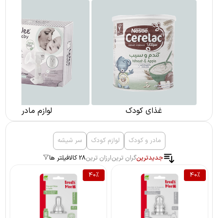
غذای کودک
لوازم مادر
مادر و کودک
لوازم کودک
سر شیشه
جدیدترین
گران ترین
ارزان ترین
28 کالا
فیلتر ها
40
%
40
%