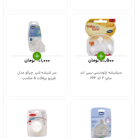
50,500
تومان
901,000
تومان
سرشیشه ارتودنسی بیبی لند
سر شیشه شیر چیکو مدل
سایز 2 کد 266
فیزیو پرفکت 5 مناسب ...