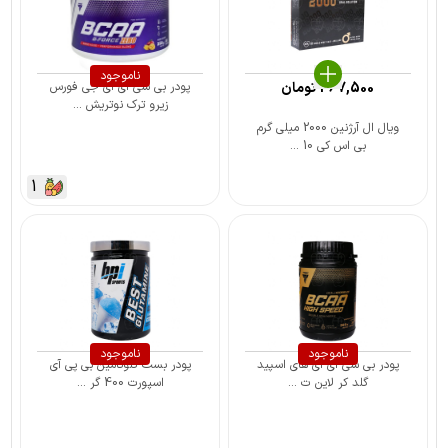
ناموجود
467,500
تومان
پودر بی سی ای ای جی فورس
زیرو ترک نوتریش ...
ویال ال آرژنین 2000 میلی گرم
بی اس کی 10 ...
1
ناموجود
ناموجود
پودر بی سی ای ای های اسپید
پودر بست گلوتامین بی پی آی
گلد کر لاین ت ...
اسپورت 400 گر ...