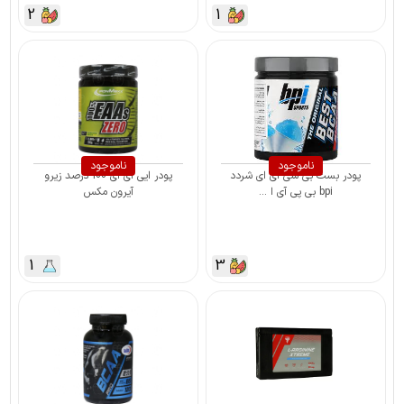
2
1
ناموجود
ناموجود
پودر بست بی سی ای ای شردد
پودر ایی ای ای 100 درصد زیرو
bpi بی پی آی ا ...
آیرون مکس
1
3