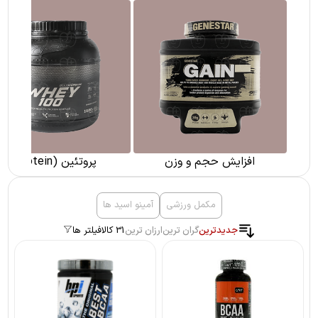
افزایش حجم و وزن
پروتئین (Protein)
مکمل ورزشی
آمینو اسید ها
جدیدترین
گران ترین
ارزان ترین
31 کالا
فیلتر ها