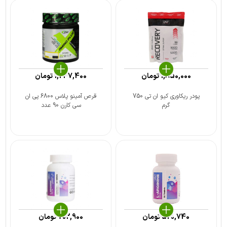
1,850,000
تومان
1,247,400
تومان
پودر ریکاوری کیو ان تی 750
قرص آمینو پلاس 6800 پی ان
گرم
سی کارن 90 عدد
520,740
تومان
702,900
تومان