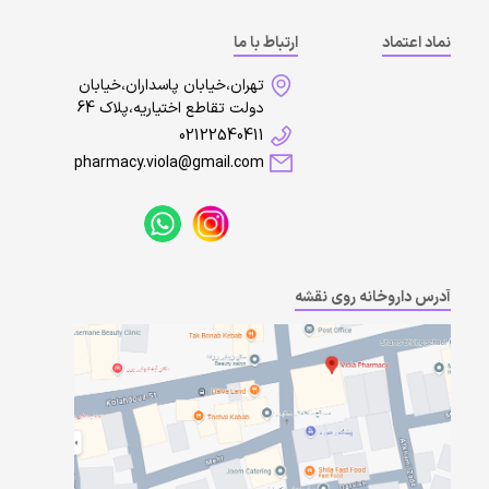
نماد اعتماد
ارتباط با ما
تهران،خیابان پاسداران،خیابان
دولت تقاطع اختیاریه،پلاک 64
02122540411
pharmacy.viola@gmail.com
آدرس داروخانه روی نقشه