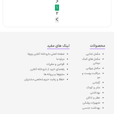
1
2
محصولات
لینک های مفید
مکمل غذایی
صفحه اصلی
داروخانه آنلاین ویولا
مکمل های کمک
درباره ما
درمانی
قوانین و مقررات
مکمل ورزشی
راهنمای خرید از داروخانه آنلاین
مراقبت پوست و
مجوزها و پروانه ها
مو
حفظ و رعایت حریم شخصی مشتریان
آرایشی
مادر و کودک
بهداشتی
عطر و ادکلن
تجهیزات پزشکی
بهداشت جنسی