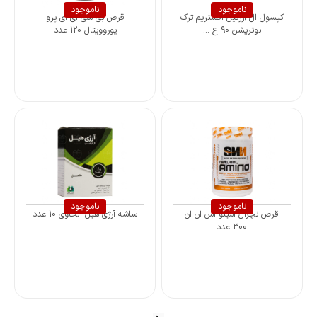
ناموجود
ناموجود
کپسول ال آرژنین اکستریم ترک
قرص بی سی ای ای پرو
نوتریشن 90 ع ...
یوروویتال 120 عدد
ناموجود
ناموجود
قرص نچرال آمینو اس ان ان
ساشه آرژی هیل الحاوی 10 عدد
300 عدد