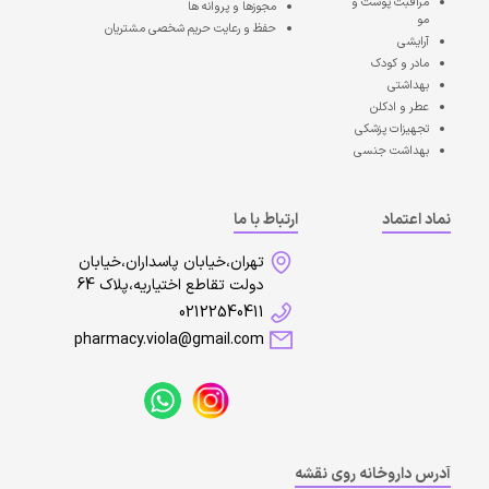
مراقبت پوست و
مجوزها و پروانه ها
مو
حفظ و رعایت حریم شخصی مشتریان
آرایشی
مادر و کودک
بهداشتی
عطر و ادکلن
تجهیزات پزشکی
بهداشت جنسی
نماد اعتماد
ارتباط با ما
تهران،خیابان پاسداران،خیابان
دولت تقاطع اختیاریه،پلاک 64
02122540411
pharmacy.viola@gmail.com
آدرس داروخانه روی نقشه