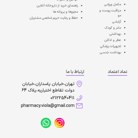
مکمل ورزشی
راهنمای خرید از داروخانه آنلاین
مراقبت پوست و
مجوزها و پروانه ها
مو
حفظ و رعایت حریم شخصی مشتریان
آرایشی
مادر و کودک
بهداشتی
عطر و ادکلن
تجهیزات پزشکی
بهداشت جنسی
نماد اعتماد
ارتباط با ما
تهران،خیابان پاسداران،خیابان
دولت تقاطع اختیاریه،پلاک 64
02122540411
pharmacy.viola@gmail.com