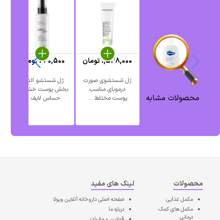
1,548,000
تومان
460,500
تومان
ژل شستشوی صورت
ژل شستشو التیام
پ
درموبای مناسب
بخش پوست خشک و
محصولات مشابه
پوست مختلط ...
حساس لایف ...
محصولات
لینک های مفید
مکمل غذایی
صفحه اصلی
داروخانه آنلاین ویولا
مکمل های کمک
درباره ما
درمانی
قوانین و مقررات