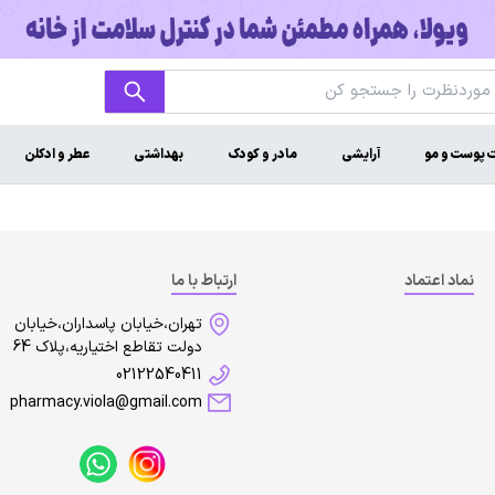
ت پوست و مو
آرایشی
مادر و کودک
بهداشتی
عطر و ادکلن
نماد اعتماد
ارتباط با ما
تهران،خیابان پاسداران،خیابان
دولت تقاطع اختیاریه،پلاک 64
02122540411
pharmacy.viola@gmail.com