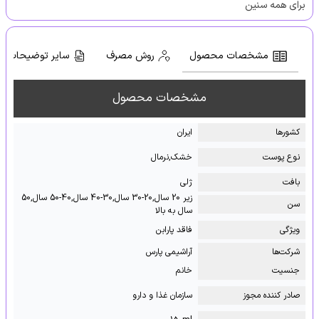
برای همه سنین
مشخصات محصول
روش مصرف
سایر توضیحات
مشخصات محصول
کشور‌ها
ایران
نوع پوست
خشک,نرمال
بافت
ژلی
زیر 20 سال,20-30 سال,30-40 سال,40-50 سال,50
سن
سال به بالا
ویژگی
فاقد پارابن
شرکت‌ها
آراشیمی پارس
جنسیت
خانم
صادر کننده مجوز
سازمان غذا و دارو