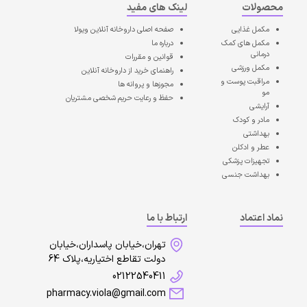
محصولات
لینک های مفید
مکمل غذایی
صفحه اصلی
داروخانه آنلاین ویولا
مکمل های کمک
درباره ما
درمانی
قوانین و مقررات
مکمل ورزشی
راهنمای خرید از داروخانه آنلاین
مراقبت پوست و
مجوزها و پروانه ها
مو
حفظ و رعایت حریم شخصی مشتریان
آرایشی
مادر و کودک
بهداشتی
عطر و ادکلن
تجهیزات پزشکی
بهداشت جنسی
نماد اعتماد
ارتباط با ما
تهران،خیابان پاسداران،خیابان
دولت تقاطع اختیاریه،پلاک 64
02122540411
pharmacy.viola@gmail.com