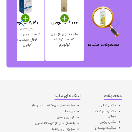
948,000
تومان
567,180
تومان
0
630,200
تومان
ماسک موی بازسازی
شامپو بدون سولفات
کننده و کراتینه
لافارر مناسب مو
محصولات مشابه
کوکودرم
کراتین ...
م
محصولات
لینک های مفید
مکمل غذایی
صفحه اصلی
داروخانه آنلاین ویولا
مکمل های کمک
درباره ما
درمانی
قوانین و مقررات
مکمل ورزشی
راهنمای خرید از داروخانه آنلاین
مراقبت پوست و
مجوزها و پروانه ها