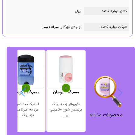
کشور تولید کننده
ایران
شرکت تولید کننده
تولیدی بازرگانی سیلانه سبز
298,000
تومان
428,000
تومان
دئورولان زنانه پینک
استیک ضد تعریق
رو
پرنسس شون ۶۰ میلی
مردانه آمبرلا مدل
زن
محصولات مشابه
لی ...
توتال ک ...