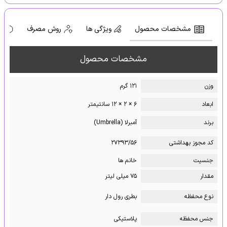
مشخصات محصول
ویژگی ها
روش مصرف
ه
مشخصات محصول
وزن
۱۲۱ گرم
ابعاد
۶ × ۲ × ۱۲ سانتیمتر
برند
آمبرلا (Umbrella)
کد مجوز بهداشتی
۲۷۳۹۳/۵۶
جنسیت
خانم ها
مقدار
۷۵ میلی لیتر
نوع محفظه
بطری رول دار
جنس محفظه
پلاستیکی