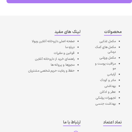
محصولات
لینک های مفید
مکمل غذایی
صفحه اصلی
داروخانه آنلاین ویولا
مکمل های کمک
درباره ما
درمانی
قوانین و مقررات
مکمل ورزشی
راهنمای خرید از داروخانه آنلاین
مراقبت پوست و
مجوزها و پروانه ها
مو
حفظ و رعایت حریم شخصی مشتریان
آرایشی
مادر و کودک
بهداشتی
عطر و ادکلن
تجهیزات پزشکی
بهداشت جنسی
نماد اعتماد
ارتباط با ما