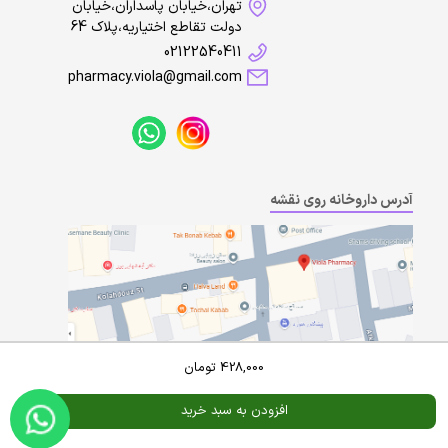
تهران،خیابان پاسداران،خیابان
دولت تقاطع اختیاریه،پلاک 64
02122540411
pharmacy.viola@gmail.com
آدرس داروخانه روی نقشه
428,000
تومان
افزودن به سبد خرید
Powered By
A Pluss