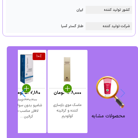
کشور تولید کننده
ایران
شرکت تولید کننده
طناز گستر آسیا
%
10
%
948,000
تومان
567,180
تومان
0
630,200
تومان
ماسک موی بازسازی
شامپو بدون سولفات
کننده و کراتینه
لافارر مناسب مو
محصولات مشابه
کوکودرم
کراتین ...
م