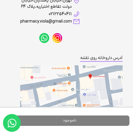
تهران،خیابان پاسداران،خیابان
دولت تقاطع اختیاریه،پلاک 64
02122540411
pharmacy.viola@gmail.com
آدرس داروخانه روی نقشه
ناموجود
Powered By
A Pluss