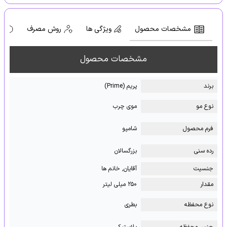
مشخصات محصول
ویژگی ها
روش مصرف
ه
مشخصات محصول
برند
پریم (Prime)
نوع مو
موی چرب
فرم محصول
شامپو
رده سنی
بزرگسالان
جنسیت
آقایان, خانم ها
مقدار
۲۵۰ میلی لیتر
نوع محفظه
بطری