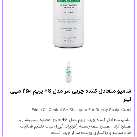
شامپو متعادل کننده چربی سر مدل S+ پریم 250 میلی
لیتر
Prime Oil Control S+ Shampoo For Greesy Scalp 250ml
شامپو متعادل کننده چربی پریم مدل S+ حاوی عصاره پرسیاوشان،
عصاره گزنه، عصاره علف چشمه (ترتیزک آبی) جهت تنظیم فعالیت
غدد سباسه و پاکسازی پوست سر از چربی است.