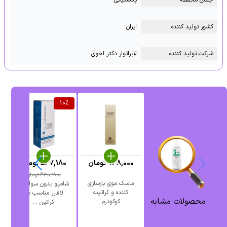
جنس محفظه
پلاستیکی
کشور تولید کننده
ایران
شرکت تولید کننده
لابراتوار دکتر اخوی
%
10
%
948,000
تومان
567,180
تومان
0
630,200
تومان
ماسک موی بازسازی
شامپو بدون سولفات
کننده و کراتینه
لافارر مناسب مو
محصولات مشابه
کوکودرم
کراتین ...
م