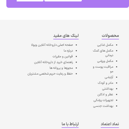
محصولات
لینک های مفید
مکمل غذایی
صفحه اصلی
داروخانه آنلاین ویولا
مکمل های کمک
درباره ما
درمانی
قوانین و مقررات
مکمل ورزشی
راهنمای خرید از داروخانه آنلاین
مراقبت پوست و
مجوزها و پروانه ها
مو
حفظ و رعایت حریم شخصی مشتریان
آرایشی
مادر و کودک
بهداشتی
عطر و ادکلن
تجهیزات پزشکی
بهداشت جنسی
نماد اعتماد
ارتباط با ما