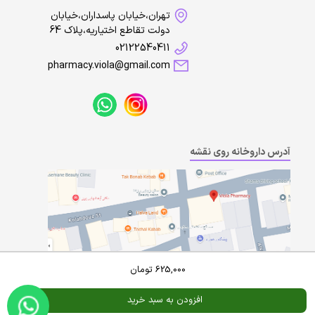
تهران،خیابان پاسداران،خیابان
دولت تقاطع اختیاریه،پلاک 64
02122540411
pharmacy.viola@gmail.com
آدرس داروخانه روی نقشه
625,000
تومان
افزودن به سبد خرید
Powered By
A Pluss