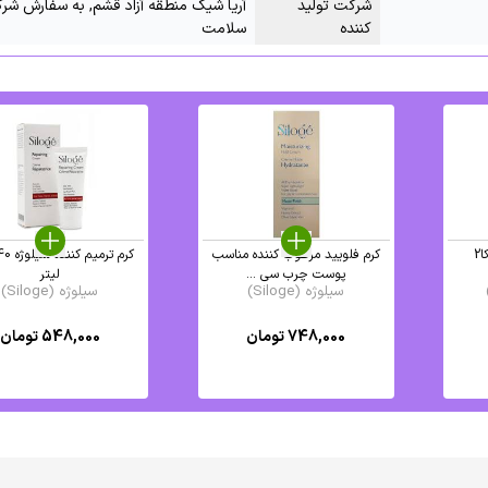
شرکت تولید
آریا شیک منطقه آزاد قشم, به سفارش شرکت
کننده
سلامت
کرم دور چشم ویتامین کا2
کرم فلویید مرطوب کننده مناسب
پوست چرب سی ...
لیتر
سیلوژه (Siloge)
سیلوژه (Siloge)
748,000
تومان
548,000
تومان