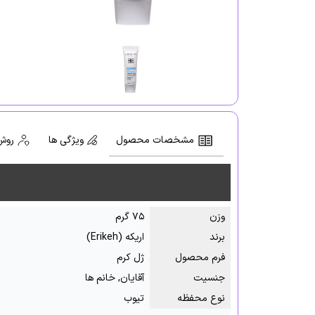
مشخصات محصول
ویژگی ها
روش
وزن
۷۵ گرم
برند
اریکه (Erikeh)
فرم محصول
ژل کرم
جنسیت
آقایان, خانم ها
نوع محفظه
تیوب